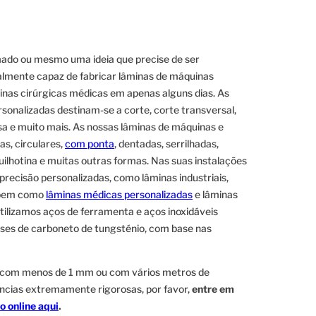
ado ou mesmo uma ideia que precise de ser
almente capaz de fabricar lâminas de máquinas
minas cirúrgicas médicas em apenas alguns dias. As
rsonalizadas destinam-se a corte, corte transversal,
nsa e muito mais. As nossas lâminas de máquinas e
as, circulares,
com ponta
, dentadas, serrilhadas,
uilhotina e muitas outras formas. Nas suas instalações
 precisão personalizadas, como lâminas industriais,
, bem como
lâminas médicas personalizadas
e lâminas
tilizamos aços de ferramenta e aços inoxidáveis
sses de carboneto de tungsténio, com base nas
 com menos de 1 mm ou com vários metros de
âncias extremamente rigorosas, por favor,
entre em
o online aqui
.