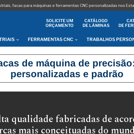
striais, facas para máquinas e ferramentas CNC personalizadas nos Es
SOLICITE UM
CATÁLOGO
CA
ORÇAMENTO
DE LÂMINAS
DE FE
TRIAIS
FERRAMENTAS CNC
TRABALHOS PERSO
acas de máquina de precisão:
personalizadas e padrão
ta qualidade fabricadas de aco
rcas mais conceituadas do mund