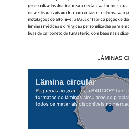
personalizadas destinam-se a cortar, cortar em cruz, c
estão disponíveis em formas rectas, circulares, com po
instalações de alto nível, a Baucor fabrica peças de 
lâminas médicas e cirúrgicas personalizadas para emp
ligas de carboneto de tungsténio, com base nas aplica
LÂMINAS C
Lâmina circular
Pequenas ou grandes, a BAUCOR® fabrica
formatos de lâminas circulares de preci
todos os materiais disponíveis no merca