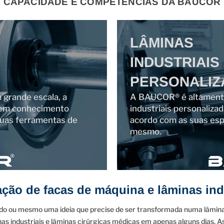
CAPACIDADE E COMPETÊNCIAS DA BAUCOR
LÂMINAS
INDUSTRIAIS
PERSONALIZ
 grande escala, a
A BAUCOR® é altamente 
 em conhecimento
industriais personaliza
 suas ferramentas de
acordo com as suas esp
mesmo.
ação de facas de máquina e lâminas ind
o ou mesmo uma ideia que precise de ser transformada numa lâmina
as industriais e lâminas cirúrgicas médicas em apenas alguns dias. A