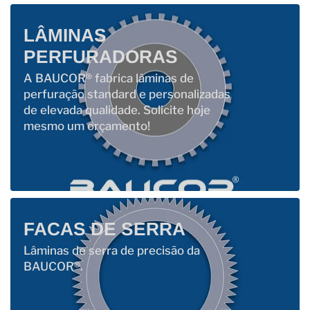
LÂMINAS
PERFURADORAS
A BAUCOR® fabrica lâminas de
perfuração standard e personalizadas
de elevada qualidade. Solicite hoje
mesmo um orçamento!
FACAS DE SERRA
Lâminas de serra de precisão da
BAUCOR®.