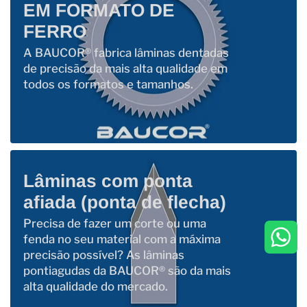
EM FORMATO DE
FERRO
A BAUCOR® fabrica lâminas dentadas
de precisão da mais alta qualidade em
todos os formatos e tamanhos.
Lâminas com ponta
afiada (ponta de flecha)
Precisa de fazer um corte ou uma
fenda no seu material com a máxima
precisão possível? As lâminas
pontiagudas da BAUCOR® são da mais
alta qualidade do mercado.