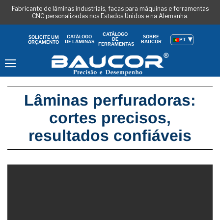
Fabricante de lâminas industriais, facas para máquinas e ferramentas
CNC personalizadas nos Estados Unidos e na Alemanha.
CATÁLOGO
CATÁLOGO
SOBRE
SOLICITE UM
DE
PT
DE LÂMINAS
BAUCOR
ORÇAMENTO
FERRAMENTAS
Menu
Lâminas perfuradoras:
cortes precisos,
resultados confiáveis