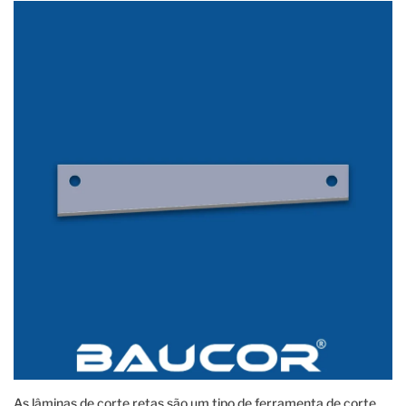
As lâminas de corte retas são um tipo de ferramenta de corte