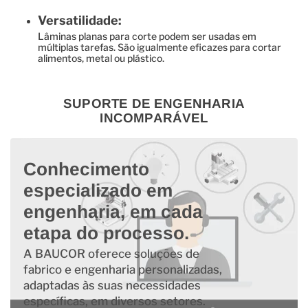
Versatilidade:
Lâminas planas para corte podem ser usadas em
múltiplas tarefas. São igualmente eficazes para cortar
alimentos, metal ou plástico.
SUPORTE DE ENGENHARIA
INCOMPARÁVEL
Conhecimento
especializado em
engenharia, em cada
etapa do processo.
A BAUCOR oferece soluções de
fabrico e engenharia personalizadas,
adaptadas às suas necessidades
específicas, em diversos setores.