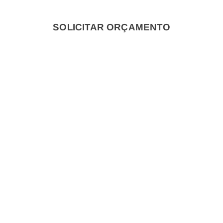
discutir as suas necessidades de lâminas de corte planas
personalizadas com a nossa equipa.
SOLICITAR ORÇAMENTO