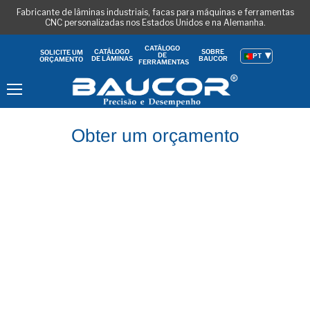
Fabricante de lâminas industriais, facas para máquinas e ferramentas
CNC personalizadas nos Estados Unidos e na Alemanha.
CATÁLOGO
CATÁLOGO
SOBRE
SOLICITE UM
DE
PT
DE LÂMINAS
BAUCOR
ORÇAMENTO
FERRAMENTAS
Menu
Obter um orçamento