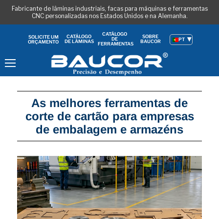
Fabricante de lâminas industriais, facas para máquinas e ferramentas
CNC personalizadas nos Estados Unidos e na Alemanha.
CATÁLOGO
CATÁLOGO
SOBRE
SOLICITE UM
DE
PT
DE LÂMINAS
BAUCOR
ORÇAMENTO
FERRAMENTAS
Menu
As melhores ferramentas de
corte de cartão para empresas
de embalagem e armazéns