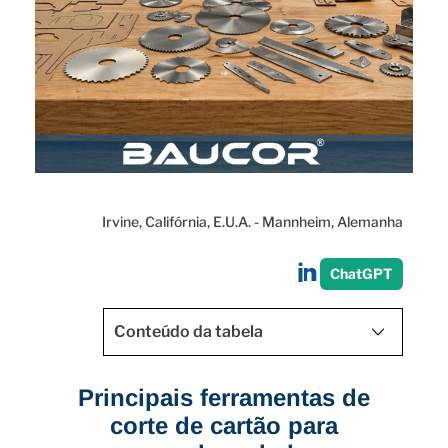
Irvine, Califórnia, E.U.A. - Mannheim, Alemanha
Partilhar
ChatGPT
no
LinkedIn
Conteúdo da tabela
Principais ferramentas de
corte de cartão para