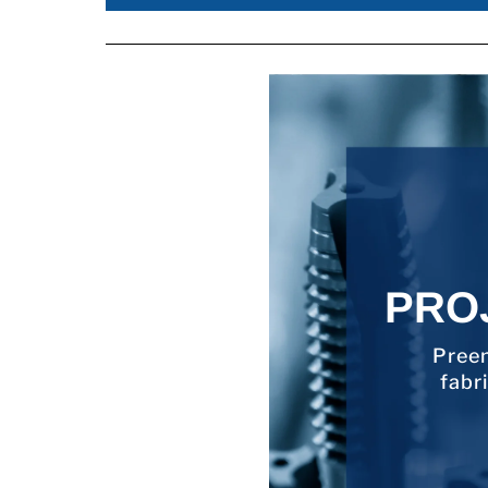
PRO
Preen
fabr