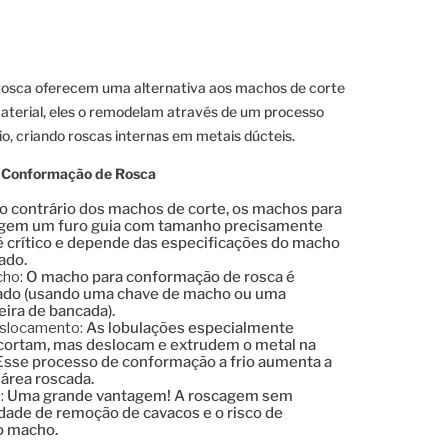
osca oferecem uma alternativa aos machos de corte
aterial, eles o remodelam através de um processo
, criando roscas internas em metais dúcteis.
 Conformação de Rosca
o contrário dos machos de corte, os machos para
igem um furo guia com tamanho precisamente
 crítico e depende das especificações do macho
ado.
cho:
O macho para conformação de rosca é
irado (usando uma chave de macho ou uma
ira de bancada).
slocamento:
As lobulações especialmente
cortam, mas deslocam e extrudem o metal na
 Esse processo de conformação a frio aumenta a
 área roscada.
:
Uma grande vantagem! A roscagem sem
dade de remoção de cavacos e o risco de
o macho.