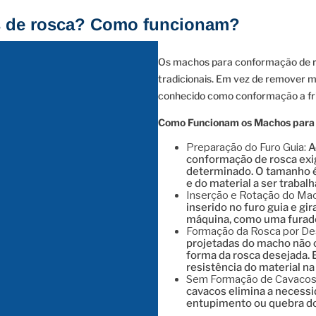
s de rosca? Como funcionam?
Os machos para conformação de r
tradicionais. Em vez de remover m
conhecido como conformação a frio
Como Funcionam os Machos para
Preparação do Furo Guia:
A
conformação de rosca ex
determinado. O tamanho é
e do material a ser trabalh
Inserção e Rotação do Ma
inserido no furo guia e g
máquina, como uma furade
Formação da Rosca por De
projetadas do macho não 
forma da rosca desejada.
resistência do material na
Sem Formação de Cavacos
cavacos elimina a necessi
entupimento ou quebra d