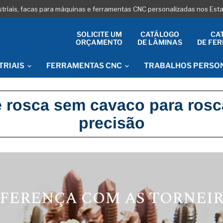
striais, facas para máquinas e ferramentas CNC personalizadas nos Es
SOLICITE UM
CATÁLOGO
CA
ORÇAMENTO
DE LÂMINAS
DE FE
TRIAIS
FERRAMENTAS CNC
TRABALHOS PERSO
rosca sem cavaco para roscas
precisão
IFERENÇA COM AS TORNEI