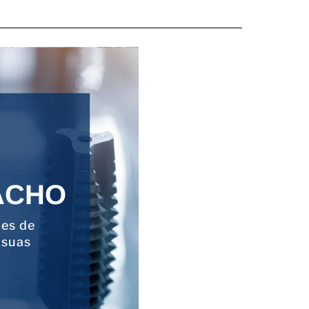
ACHO
ões de
 suas