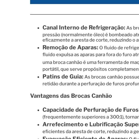
Canal Interno de Refrigeração:
As bro
pressão (normalmente óleo) é bombeado atrav
eficazmente a aresta de corte, reduzindo o at
Remoção de Aparas:
O fluido de refri
fluido expulsa as aparas para fora do furo 
uma broca canhão é uma ferramenta de maq
portátil, que serve propósitos completament
Patins de Guia:
As brocas canhão possuem 
retidão durante a perfuração de furos profu
Vantagens das Brocas Canhão
Capacidade de Perfuração de Furos
(frequentemente superiores a 300:1), tornan
Arrefecimento e Lubrificação Supe
eficientes da aresta de corte, reduzindo a g
Evacuação Eficiente de Aparas: