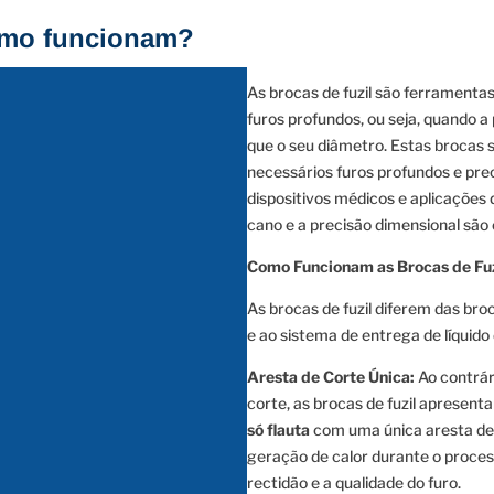
omo funcionam?
As brocas de fuzil são ferramentas
furos profundos, ou seja, quando a
que o seu diâmetro. Estas brocas 
necessários furos profundos e prec
dispositivos médicos e aplicações
cano e a precisão dimensional são c
Como Funcionam as Brocas de Fuz
As brocas de fuzil diferem das broc
e ao sistema de entrega de líquido
Aresta de Corte Única:
Ao contrár
corte, as brocas de fuzil aprese
só flauta
com uma única aresta de 
geração de calor durante o proce
rectidão e a qualidade do furo.