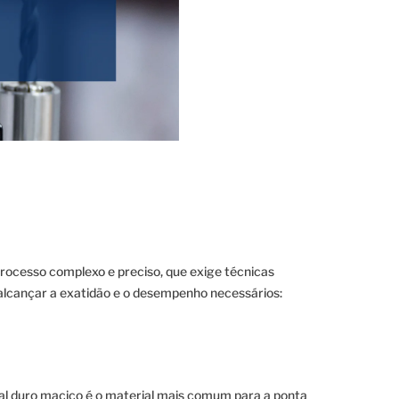
rocesso complexo e preciso, que exige técnicas
 alcançar a exatidão e o desempenho necessários:
l duro maciço é o material mais comum para a ponta