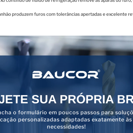
uxo contínuo de fluido de refrigeração remove as aparas do fur
nhão produzem furos com tolerâncias apertadas e excelente reti
JETE SUA PRÓPRIA B
cha o formulário em poucos passos para soluç
icação personalizadas adaptadas exatamente às
necessidades!