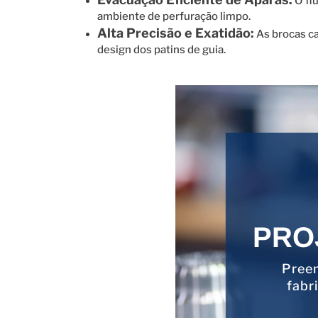
O fl
ambiente de perfuração limpo.
Alta Precisão e Exatidão:
As brocas ca
design dos patins de guia.
PRO
Preen
fabr