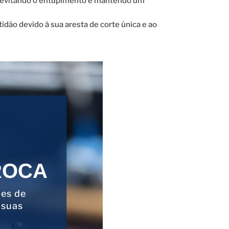
o, evitando o entupimento e mantendo um
dão devido à sua aresta de corte única e ao
ROCA
ões de
 suas