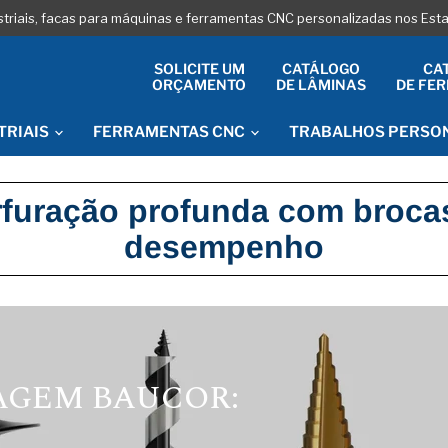
striais, facas para máquinas e ferramentas CNC personalizadas nos Es
SOLICITE UM
CATÁLOGO
CA
ORÇAMENTO
DE LÂMINAS
DE FE
TRIAIS
FERRAMENTAS CNC
TRABALHOS PERSO
rfuração profunda com brocas
desempenho
AGEM BAUCOR: