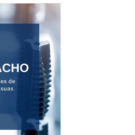
ACHO
ões de
 suas