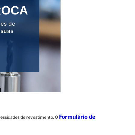
ROCA
ões de
 suas
Formulário de
ecessidades de revestimento. O