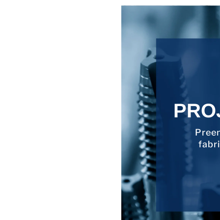
PRO
Preen
fabr