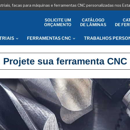
striais, facas para máquinas e ferramentas CNC personalizadas nos Es
SOLICITE UM
CATÁLOGO
CA
ORÇAMENTO
DE LÂMINAS
DE FE
TRIAIS
FERRAMENTAS CNC
TRABALHOS PERSO
Projete sua ferramenta CNC