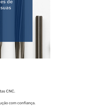
ões de
 suas
ntas CNC.
ução com confiança.