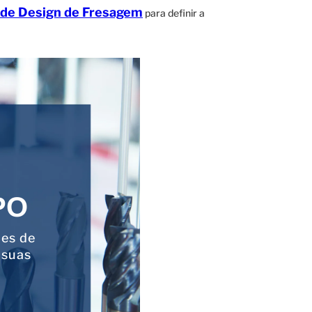
 de Design de Fresagem
para definir a
PO
ões de
 suas