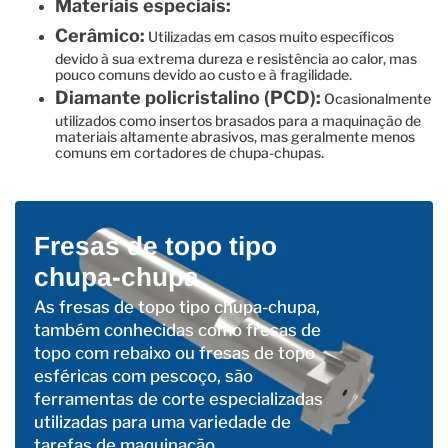
Materiais especiais:
Cerâmico:
Utilizadas em casos muito específicos
devido à sua extrema dureza e resistência ao calor, mas
pouco comuns devido ao custo e à fragilidade.
Diamante policristalino (PCD):
Ocasionalmente
utilizados como insertos brasados ​​para a maquinação de
materiais altamente abrasivos, mas geralmente menos
comuns em cortadores de chupa-chupas.
Fresas de topo tipo
chupa-chupa
As fresas de topo tipo chupa-chupa,
também conhecidas como fresas de
topo com rebaixo ou fresas de topo
esféricas com pescoço, são
ferramentas de corte especializadas
utilizadas para uma variedade de
tarefas de maquinação.