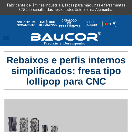
Fabricante de lâminas industriais, facas para máquinas e ferramentas
CNC personalizadas nos Estados Unidos e na Alemanha.
CATÁLOGO
CATÁLOGO
SOBRE
SOLICITE UM
DE
PT
DE LÂMINAS
BAUCOR
ORÇAMENTO
FERRAMENTAS
Menu
Rebaixos e perfis internos
simplificados: fresa tipo
lollipop para CNC