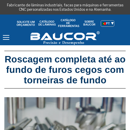
Fabricante de lâminas industriais, facas para máquinas e ferramentas
CNC personalizadas nos Estados Unidos e na Alemanha.
CATÁLOGO
CATÁLOGO
SOBRE
SOLICITE UM
DE
PT
DE LÂMINAS
BAUCOR
ORÇAMENTO
FERRAMENTAS
Menu
Roscagem completa até ao
fundo de furos cegos com
torneiras de fundo