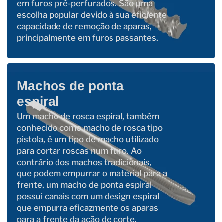
em furos pré-perfurados. São uma
escolha popular devido à sua eficiente
capacidade de remoção de aparas,
principalmente em furos passantes.
Machos de ponta
espiral
Um macho de rosca espiral, também
conhecido como macho de rosca tipo
pistola, é um tipo de macho utilizado
para cortar roscas num furo. Ao
contrário dos machos tradicionais,
que podem empurrar o material para a
frente, um macho de ponta espiral
possui canais com um design espiral
que empurra eficazmente os aparas
para a frente da ação de corte.