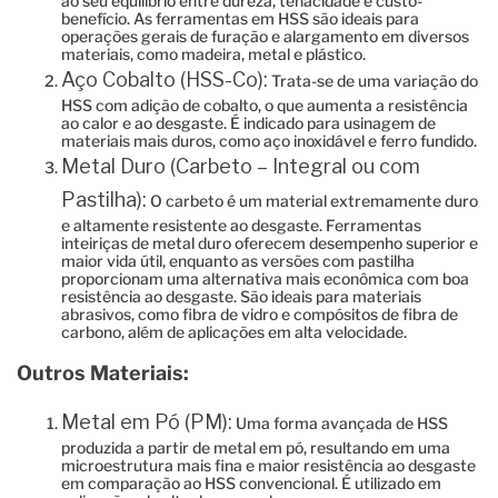
ao seu equilíbrio entre dureza, tenacidade e custo-
benefício. As ferramentas em HSS são ideais para
operações gerais de furação e alargamento em diversos
materiais, como madeira, metal e plástico.
Aço Cobalto (HSS-Co):
Trata-se de uma variação do
HSS com adição de cobalto, o que aumenta a resistência
ao calor e ao desgaste. É indicado para usinagem de
materiais mais duros, como aço inoxidável e ferro fundido.
Metal Duro (Carbeto – Integral ou com
Pastilha):
O carbeto é um material extremamente duro
e altamente resistente ao desgaste. Ferramentas
inteiriças de metal duro oferecem desempenho superior e
maior vida útil, enquanto as versões com pastilha
proporcionam uma alternativa mais econômica com boa
resistência ao desgaste. São ideais para materiais
abrasivos, como fibra de vidro e compósitos de fibra de
carbono, além de aplicações em alta velocidade.
Outros Materiais:
Metal em Pó (PM):
Uma forma avançada de HSS
produzida a partir de metal em pó, resultando em uma
microestrutura mais fina e maior resistência ao desgaste
em comparação ao HSS convencional. É utilizado em