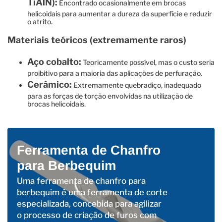
TiAlN):
Encontrado ocasionalmente em brocas
helicoidais para aumentar a dureza da superfície e reduzir
o atrito.
Materiais teóricos (extremamente raros)
Aço cobalto:
Teoricamente possível, mas o custo seria
proibitivo para a maioria das aplicações de perfuração.
Cerâmico:
Extremamente quebradiço, inadequado
para as forças de torção envolvidas na utilização de
brocas helicoidais.
Ferramenta de Chanfro
para Berbequim
Uma ferramenta de chanfro para
berbequim é uma ferramenta de corte
especializada, concebida para agilizar
o processo de criação de furos com