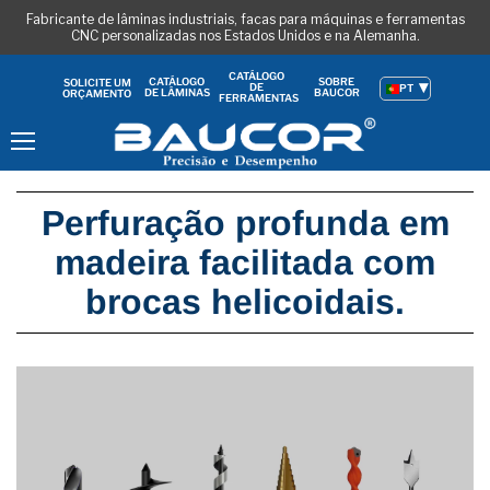
Fabricante de lâminas industriais, facas para máquinas e ferramentas
CNC personalizadas nos Estados Unidos e na Alemanha.
CATÁLOGO
CATÁLOGO
SOBRE
SOLICITE UM
DE
PT
DE LÂMINAS
BAUCOR
ORÇAMENTO
FERRAMENTAS
Menu
Perfuração profunda em
madeira facilitada com
brocas helicoidais.