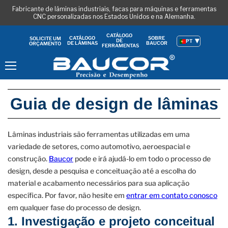
Fabricante de lâminas industriais, facas para máquinas e ferramentas
CNC personalizadas nos Estados Unidos e na Alemanha.
CATÁLOGO
CATÁLOGO
SOBRE
SOLICITE UM
DE
PT
DE LÂMINAS
BAUCOR
ORÇAMENTO
FERRAMENTAS
Menu
Guia de design de lâminas
Lâminas industriais são ferramentas utilizadas em uma
variedade de setores, como automotivo, aeroespacial e
construção.
Baucor
pode e irá ajudá-lo em todo o processo de
design, desde a pesquisa e conceituação até a escolha do
material e acabamento necessários para sua aplicação
específica. Por favor, não hesite em
entrar em contato conosco
em qualquer fase do processo de design.
1. Investigação e projeto conceitual